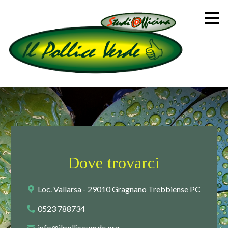
Passa
ai
contenuti
principali
Dove trovarci
Loc. Vallarsa - 29010 Gragnano Trebbiense PC
0523 788734
info@ilpolliceverde.org