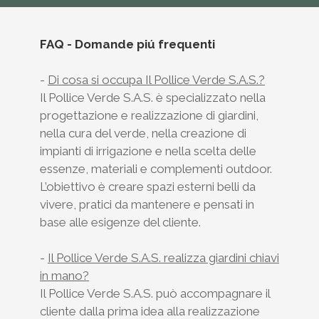
CHI SIAMO
PROGETTI
FAQ - Domande piú frequenti
CURA DEL VERDE
-
Di cosa si occupa Il Pollice Verde S.A.S.?
STUDIOFFICINA
Il Pollice Verde S.A.S. è specializzato nella
CONTATTO
progettazione e realizzazione di giardini,
NEWS ED EVENTI
nella cura del verde, nella creazione di
impianti di irrigazione e nella scelta delle
FAQ
essenze, materiali e complementi outdoor.
L’obiettivo è creare spazi esterni belli da
vivere, pratici da mantenere e pensati in
base alle esigenze del cliente.
-
Il Pollice Verde S.A.S. realizza giardini chiavi
in mano?
Il Pollice Verde S.A.S. può accompagnare il
cliente dalla prima idea alla realizzazione