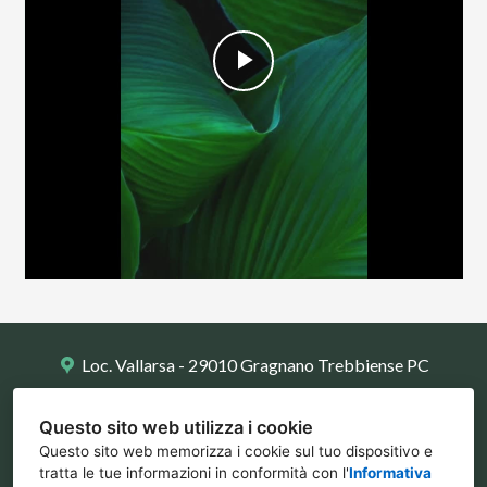
CHI SIAMO
PROGETTI
Play
CURA DEL VERDE
STUDIOFFICINA
Video
CONTATTO
NEWS ED EVENTI
FAQ
Loc. Vallarsa - 29010 Gragnano Trebbiense PC
0523 788734
Questo sito web utilizza i cookie
info@ilpolliceverde.org
Questo sito web memorizza i cookie sul tuo dispositivo e
tratta le tue informazioni in conformità con l'
Informativa