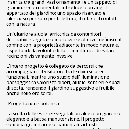
inserita tra grandi vasi ornamentali e un tappeto di
graminacee ornamentali, introduce a un angolo
appartato del giardino: uno spazio riservato e
silenzioso pensato per la lettura, il relax e il contatto
con la natura.
Un'ulteriore aiuola, arricchita da contenitori
decorativi e vegetazione di diverse altezze, definisce il
HOME
confine con la proprietà adiacente in modo naturale,
rispettando la volontà della committenza di evitare
CHI SIAMO
recinzioni visivamente invasive.
PROGETTI
L'intero progetto è collegato da percorsi che
CURA DEL VERDE
accompagnano il visitatore tra le diverse aree
funzionali, mentre uno studio dell'illuminazione
STUDIOFFICINA
paesaggistica valorizza alberi, aiuole, sentieri e spazi
di sosta, rendendo il giardino suggestivo e fruibile
CONTATTO
anche nelle ore serali.
NEWS ED EVENTI
-Progettazione botanica
FAQ
La scelta delle essenze vegetali privilegia un giardino
elegante e a bassa manutenzione. Il progetto
combina graminacee ornamentali, arbusti