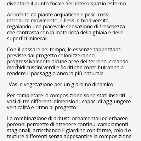
diventare il punto focale dell'intero spazio esterno.
PROGETTI
CURA DEL VERDE
Arricchito da piante acquatiche e pesci rossi,
introduce movimento, riflessi e biodiversità,
STUDIOFFICINA
regalando una piacevole sensazione di freschezza
che contrasta con la matericità della ghiaia e delle
CONTATTO
superfici minerali.
NEWS ED EVENTI
Con il passare del tempo, le essenze tappezzanti
FAQ
previste dal progetto colonizzeranno
progressivamente alcune aree del terreno, creando
morbidi cuscini verdi e fioriti che contribuiranno a
rendere il paesaggio ancora più naturale.
-Vasi e vegetazione per un giardino dinamico
Per completare la composizione sono stati inseriti
vasi di tre differenti dimensioni, capaci di aggiungere
verticalità e ritmo al progetto.
La combinazione di arbusti ornamentali ed erbacee
perenni permette di ottenere continui cambiamenti
stagionali, arricchendo il giardino con forme, colori e
texture differenti senza appesantire la composizione.